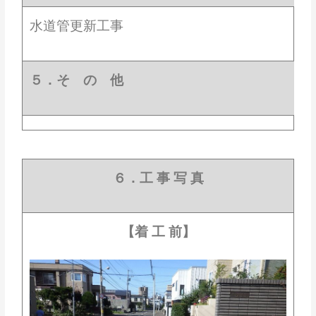
水道管更新工事
５．そ の 他
６．工 事 写 真
【着 工 前】